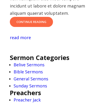
incidunt ut labore et dolore magnam
aliquam quaerat voluptatem.
SERMON
CONTINUE READING
–
PERSPICIATIS
UNDE
read more
OMNIS
ISTE
NATUS
ERROR
SIT
Sermon Categories
VOLUPTATEM
Belive Sermons
Bible Sermons
General Sermons
Sunday Sermons
Preachers
Preacher Jack