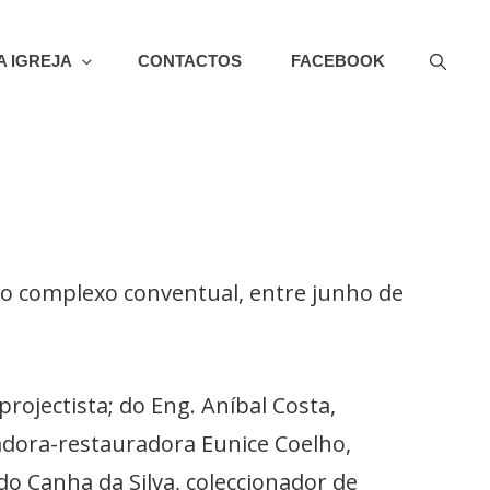
A IGREJA
CONTACTOS
FACEBOOK
PORTUGAL
do complexo conventual, entre junho de
ojectista; do Eng. Aníbal Costa,
vadora-restauradora Eunice Coelho,
 Canha da Silva, coleccionador de