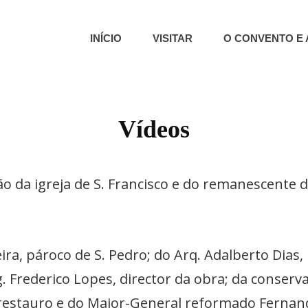
INÍCIO
VISITAR
O CONVENTO E 
o – Capela Dos Ossos | Núcleo Museológico | Colecção De Presépios
E SÃO FRANCISCO | ÉVORA | 
Vídeos
ão da igreja de S. Francisco e do remanescente 
 pároco de S. Pedro; do Arq. Adalberto Dias, pr
ng. Frederico Lopes, director da obra; da conser
estauro e do Major-General reformado Fernando