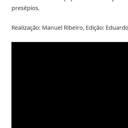
presépios.
Realização: Manuel Ribeiro, E
dição: Eduard