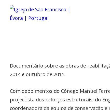
Igreja De São Francisc
IGREJA D
Documentário sobre as obras de reabilitaç
2014 e outubro de 2015.
Com depoimentos do Cónego Manuel Ferreira,
projectista dos reforços estruturais; do E
coordenadora da equipa de conservação e r