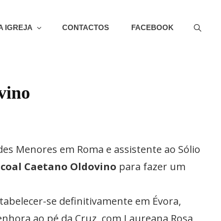
A IGREJA
CONTACTOS
FACEBOOK
PORTUGAL
vino
rades Menores em Roma e assistente ao Sólio
scoal Caetano Oldovino
para fazer um
abelecer-se definitivamente em Évora,
Senhora ao pé da Cruz, com Laureana Rosa