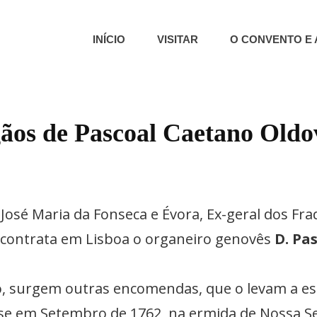
INÍCIO
VISITAR
O CONVENTO E 
o – Capela Dos Ossos | Núcleo Museológico | Colecção De Presépios
E SÃO FRANCISCO | ÉVORA | 
ãos de Pascoal Caetano Oldo
i José Maria da Fonseca e Évora, Ex-geral dos F
 contrata em Lisboa o organeiro genovês
D. Pa
, surgem outras encomendas, que o levam a est
a-se em Setembro de 1762, na ermida de Nossa 