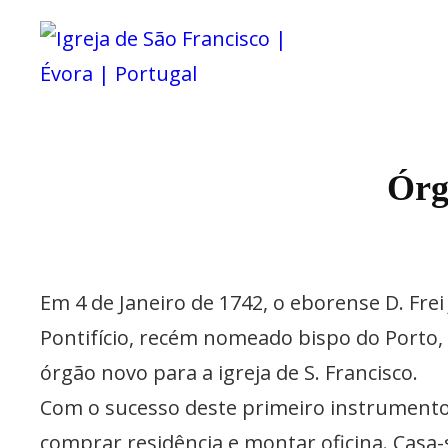
Igreja De São Francisc
IGREJA D
Órg
Em 4 de Janeiro de 1742, o eborense D. Fre
Pontifício, recém nomeado bispo do Porto,
órgão novo para a igreja de S. Francisco.
Com o sucesso deste primeiro instrumento
comprar residência e montar oficina. Cas