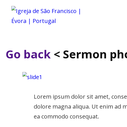
Igreja De São Francisc
IGREJA D
Go back
< Sermon ph
Lorem ipsum dolor sit amet, consec
dolore magna aliqua. Ut enim ad mi
ea commodo consequat.