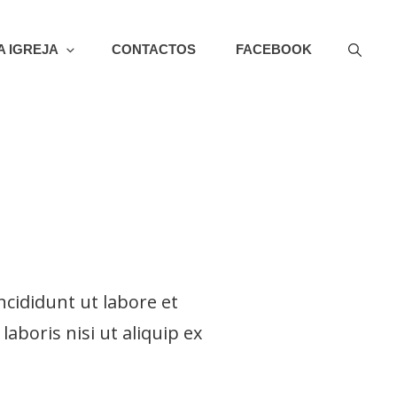
A IGREJA
CONTACTOS
FACEBOOK
PORTUGAL
ncididunt ut labore et
aboris nisi ut aliquip ex