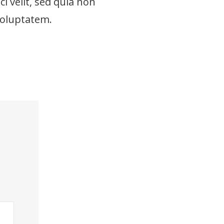
i velit, sed quia non
voluptatem.