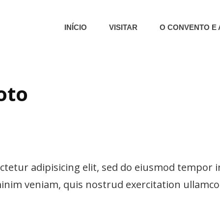
INÍCIO
VISITAR
O CONVENTO E 
o – Capela Dos Ossos | Núcleo Museológico | Colecção De Presépios
E SÃO FRANCISCO | ÉVORA | 
oto
tetur adipisicing elit, sed do eiusmod tempor i
nim veniam, quis nostrud exercitation ullamco l