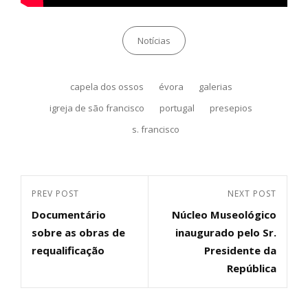
Categories
Notícias
Tags,
capela dos ossos
évora
galerias
igreja de são francisco
portugal
presepios
s. francisco
Navegação
Previous
PREV POST
Next
NEXT POST
de
Documentário
Núcleo Museológico
Post
Post
artigos
sobre as obras de
inaugurado pelo Sr.
requalificação
Presidente da
República