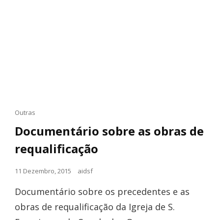
Cat
Outras
Links
Documentário sobre as obras de
requalificação
Posted
11 Dezembro, 2015
aidsf
on
Documentário sobre os precedentes e as
obras de requalificação da Igreja de S.