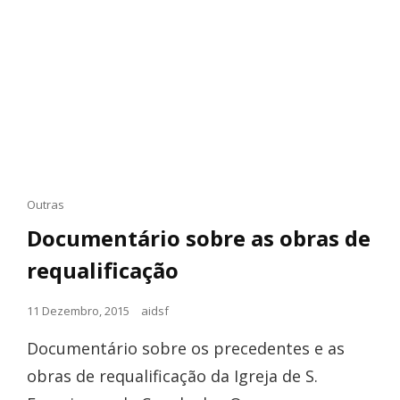
Cat
Outras
Links
Documentário sobre as obras de
requalificação
Posted
11 Dezembro, 2015
aidsf
on
Documentário sobre os precedentes e as
obras de requalificação da Igreja de S.